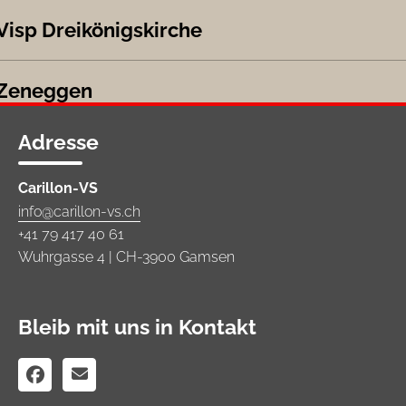
Visp Dreikönigskirche
Zeneggen
Adresse
Carillon-VS
info@carillon-vs.ch
+41 79 417 40 61
Wuhrgasse 4 | CH-3900 Gamsen
Bleib mit uns in Kontakt

