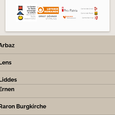
Arbaz
Lens
Liddes
Ernen
Raron Burgkirche